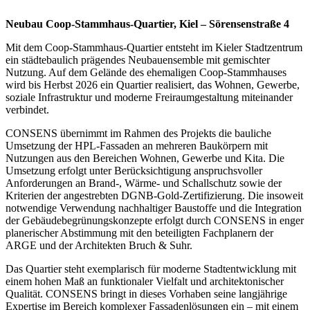
Neubau Coop-Stammhaus-Quartier, Kiel – Sörensenstraße 4
Mit dem Coop-Stammhaus-Quartier entsteht im Kieler Stadtzentrum
ein städtebaulich prägendes Neubauensemble mit gemischter
Nutzung. Auf dem Gelände des ehemaligen Coop-Stammhauses
wird bis Herbst 2026 ein Quartier realisiert, das Wohnen, Gewerbe,
soziale Infrastruktur und moderne Freiraumgestaltung miteinander
verbindet.
CONSENS übernimmt im Rahmen des Projekts die bauliche
Umsetzung der HPL-Fassaden an mehreren Baukörpern mit
Nutzungen aus den Bereichen Wohnen, Gewerbe und Kita. Die
Umsetzung erfolgt unter Berücksichtigung anspruchsvoller
Anforderungen an Brand-, Wärme- und Schallschutz sowie der
Kriterien der angestrebten DGNB-Gold-Zertifizierung. Die insoweit
notwendige Verwendung nachhaltiger Baustoffe und die Integration
der Gebäudebegrünungskonzepte erfolgt durch CONSENS in enger
planerischer Abstimmung mit den beteiligten Fachplanern der
ARGE und der Architekten Bruch & Suhr.
Das Quartier steht exemplarisch für moderne Stadtentwicklung mit
einem hohen Maß an funktionaler Vielfalt und architektonischer
Qualität. CONSENS bringt in dieses Vorhaben seine langjährige
Expertise im Bereich komplexer Fassadenlösungen ein – mit einem