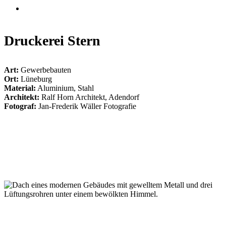
Suche
Druckerei Stern
Art:
Gewerbebauten
Ort:
Lüneburg
Material:
Aluminium, Stahl
Architekt:
Ralf Horn Architekt, Adendorf
Fotograf:
Jan-Frederik Wäller Fotografie
006_druckerei_stern_lueneburg
001_druckerei_stern_lueneburg
007_druckerei_stern_lueneburg
003_druckerei_stern_lueneburg
004_druckerei_stern_lueneburg
002_druckerei_stern_lueneburg
005_druckerei_stern_lueneburg