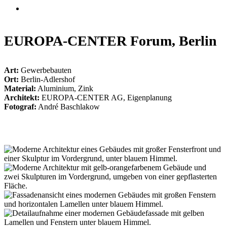
Suche
EUROPA-CENTER Forum, Berlin
Art:
Gewerbebauten
Ort:
Berlin-Adlershof
Material:
Aluminium, Zink
Architekt:
EUROPA-CENTER AG, Eigenplanung
Fotograf:
André Baschlakow
001_europa_forum_adlershof.jpg
002_europa_forum_adlershof.jpg
003_europa_forum_adlershof.jpg