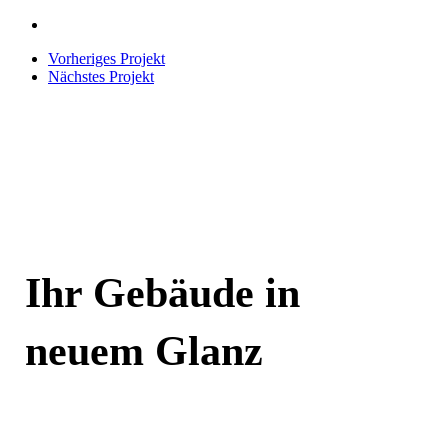
Hamburg
3,
Norderreihe
Hamburg
3,
Hamburg
Vorheriges Projekt
Nächstes Projekt
Ihr Gebäude in
neuem Glanz
Jetzt kontaktieren