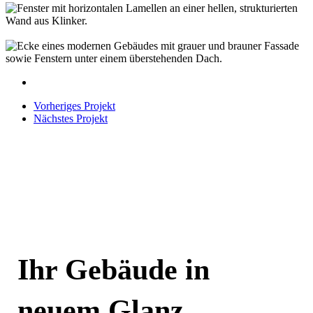
Picture
010
Picture
010
Picture
014
Picture
015
Vorheriges Projekt
Nächstes Projekt
Ihr Gebäude in
neuem Glanz