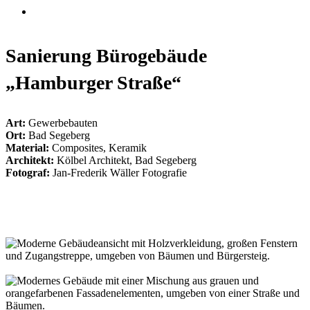
Suche
Sanierung Bürogebäude
„Hamburger Straße“
Art:
Gewerbebauten
Ort:
Bad Segeberg
Material:
Composites, Keramik
Architekt:
Kölbel Architekt, Bad Segeberg
Fotograf:
Jan-Frederik Wäller Fotografie
Picture
012
Picture
024
Picture
013